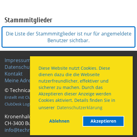
Stammmitglieder
Die Liste der Stammmitglieder ist nur für angemeldete
Benutzer sichtbar.
Impressum
Datenschutz
Diese Website nutzt Cookies. Diese
Kontakt
dienen dazu die die Webseite
Meine Adresse hat geändert
nutzerfreundlicher, effektiver und
sicherer zu machen. Durch das
© Technica Bernensis Burgdorf
Akzeptieren dieser Anzeige werden
Erstellt mit ClubDesk Vereinssoftware
Cookies aktiviert. Details finden Sie in
ClubDesk Login
unserer
Datenschutzerklärung
Kronenhalde 6
Ablehnen
Akzeptieren
CH-3400 Burgdorf
info@technicabernensis.ch