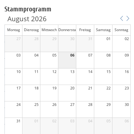
Stammprogramm
August 2026
Montag
Dienstag
Mittwoch
Donnersta
Freitag
Samstag
Sonntag
27
28
29
g
30
31
01
02
03
04
05
06
07
08
09
10
11
12
13
14
15
16
17
18
19
20
21
22
23
24
25
26
27
28
29
30
31
01
02
03
04
05
06